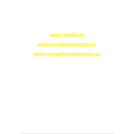
Gemeinschaft Madrid mit garantierter 
Exzellenz.
Unsere Websites
www.corralo.es
www.corraloproyectos.es
www.corralolivingthepools.es
Vertrauen
info@corraloreformas.es
618 60 46 46
Effizienz
Geben Sie hier Ihre E-Mail-Adresse ein