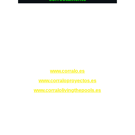
Qualität
Luxuriöse Renovierungen in der Autonomen 
Gemeinschaft Madrid mit garantierter 
Exzellenz.
Unsere Websites
www.corralo.es
www.corraloproyectos.es
www.corralolivingthepools.es
Vertrauen
info@corraloreformas.es
618 60 46 46